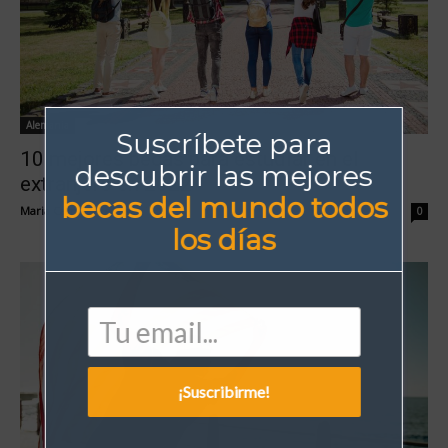
Alemania
Suscríbete para
10 mejores becas para estudiar en el
descubrir las mejores
extranjero en 2022
becas del mundo todos
Maria Camila Arenas
-
18 de abril de 2022
0
los días
¡Suscribirme!