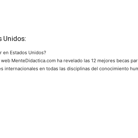
scríbete para descub
s Unidos:
las mejores
becas de
r en Estados Unidos?
o web MenteDidactica.com ha revelado las 12 mejores becas par
mundo todos los día
s internacionales en todas las disciplinas del conocimiento hu
¡Suscribirm