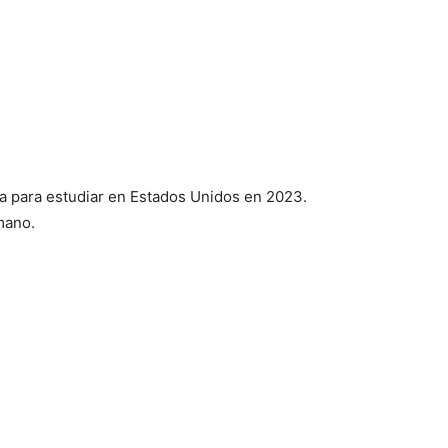
rir
l
a para estudiar en Estados Unidos en 2023.
s
mano.
e!