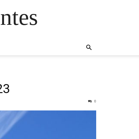
ntes
23
0