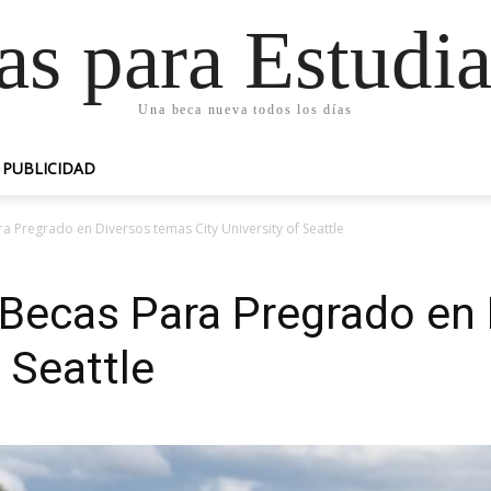
as para Estudia
Una beca nueva todos los días
PUBLICIDAD
a Pregrado en Diversos temas City University of Seattle
 Becas Para Pregrado en
f Seattle