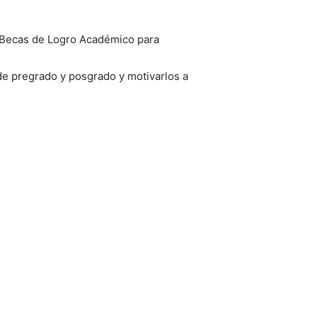
as Becas de Logro Académico para
rir
 de pregrado y posgrado y motivarlos a
l
s
e!