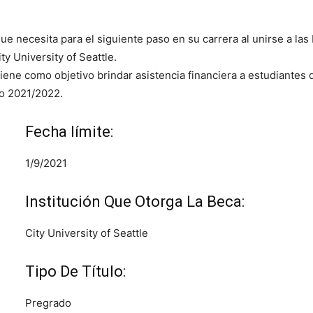
ue necesita para el siguiente paso en su carrera al unirse a l
ty University of Seattle.
scríbete para descub
iene como objetivo brindar asistencia financiera a estudiantes
co 2021/2022.
las mejores
becas de
Fecha límite:
mundo todos los día
1/9/2021
Institución Que Otorga La Beca:
¡Suscribirm
City University of Seattle
Tipo De Título:
Pregrado