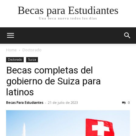
Becas para Estudiantes
Una beca nueva todos los días
Home
Doctorado
Doctorado
Suiza
Becas completas del
gobierno de Suiza para
latinos
Becas Para Estudiantes
-
21 de julio de 2023
0