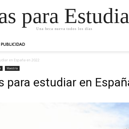
as para Estudia
Una beca nueva todos los días
PUBLICIDAD
udiar en España en 2022
a
Maestría
s para estudiar en Españ