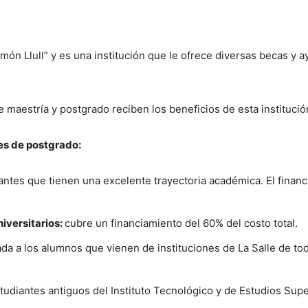
las mejores
becas de
mundo todos los día
n Llull” y es una institución que le ofrece diversas becas y 
aestría y postgrado reciben los beneficios de esta institució
¡Suscribirm
es de postgrado:
diantes que tienen una excelente trayectoria académica. El finan
iversitarios:
cubre un financiamiento del 60% del costo total
.
ada a los alumnos que vienen de instituciones de La Salle de to
tudiantes antiguos del Instituto Tecnológico y de Estudios Sup