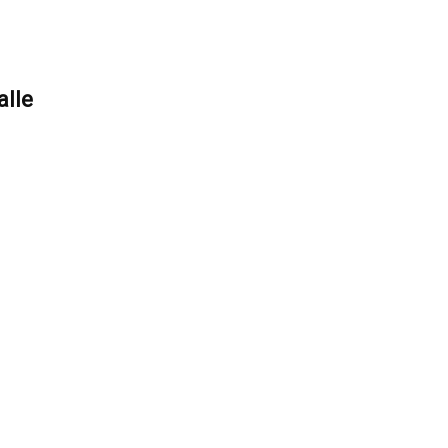
alle
scríbete para descub