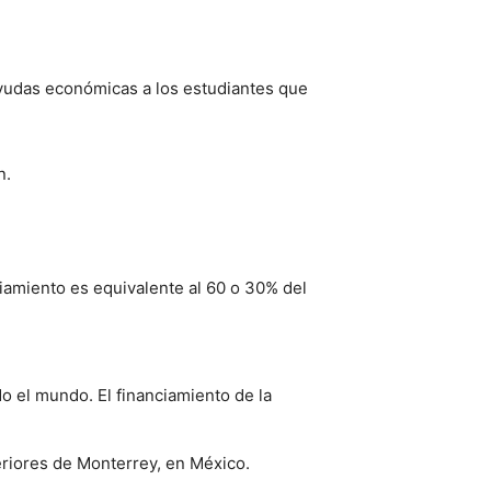
l
s
ayudas económicas a los estudiantes que
n.
e!
ciamiento es equivalente al 60 o 30% del
do el mundo. El financiamiento de la
eriores de Monterrey, en México.