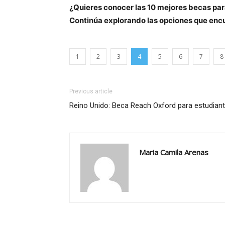
¿Quieres conocer las 10 mejores becas par
Continúa explorando las opciones que encu
1
2
3
4
5
6
7
8
Previous article
Reino Unido: Beca Reach Oxford para estudiant
Maria Camila Arenas