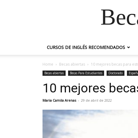
Bec
CURSOS DE INGLÉS RECOMENDADOS
Home
Becas abiertas
10 mejores becas para est
Becas abiertas
Becas Para Estudiantes
Doctorado
Españ
10 mejores beca
Maria Camila Arenas
-
29 de abril de 2022