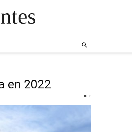
ntes
a en 2022
0