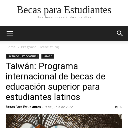
Becas para Estudiantes
Una beca nueva todos los días
Home
Pregrado (Licenciatura)
Pregrado (Licenciatura)
Taiwan
Taiwán: Programa
internacional de becas de
educación superior para
estudiantes latinos
Becas Para Estudiantes
-
9 de junio de 2022
0