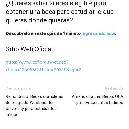
¿Quieres saber si eres elegible para
obtener una beca para estudiar lo que
quieras donde quieras?
Descúbrelo en este quiz de 1 minuto
ingresando aquí
.
Sitio Web Oficial:
https://www.icdf.org.tw/ct.asp?
xItem=12505&CtNode=30316&mp=2
Previous article
Next article
Reino Unido: Becas completas
América Latina: Becas OEA
de pregrado Westminster
para Estudiantes Latinos
University para estudiantes
latinos