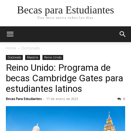
Becas para Estudiantes
Una beca nueva todos los días
Home
Doctorado
Doctorado
Maestría
Reino Unido
Reino Unido: Programa de
becas Cambridge Gates para
estudiantes latinos
Becas Para Estudiantes
-
17 de enero de 2023
0