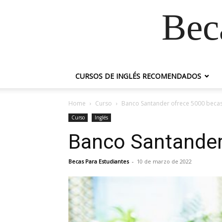
Bec
CURSOS DE INGLÉS RECOMENDADOS
Home
Curso
Banco Santander ofrece 5000 becas 
Curso
Inglés
Banco Santander 
Becas Para Estudiantes
-
10 de marzo de 2022