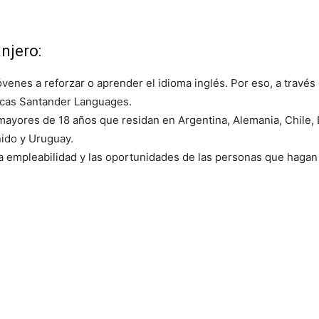
njero:
venes a reforzar o aprender el idioma inglés. Por eso, a través
ecas Santander Languages.
mayores de 18 años que residan en Argentina, Alemania, Chile, 
nido y Uruguay.
a empleabilidad y las oportunidades de las personas que hagan 
scríbete para descub
las mejores
becas de