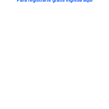
Para registrarte gratis ingresa aquí