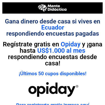
Gana dinero desde casa si vives en
Ecuador
respondiendo encuestas pagadas
Regístrate gratis en
Opiday
y ¡gana
hasta
US$1.000 al mes
respondiendo encuestas desde
casa!
¡Últimos 50 cupos disponibles!