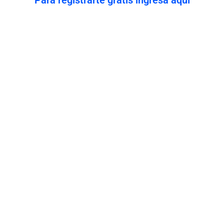
Para registrarte gratis ingresa aquí