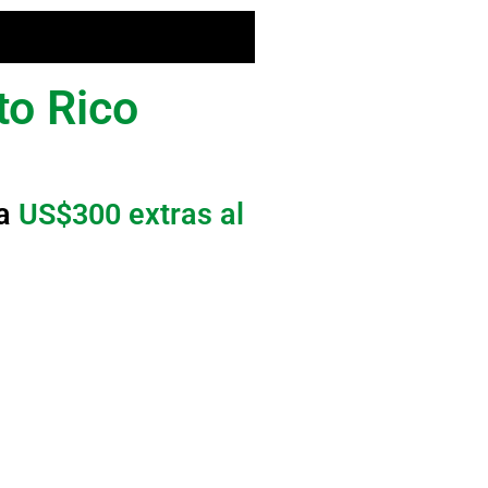
to Rico
ta
US$300 extras al