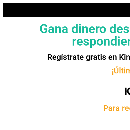
Gana dinero des
respondie
Regístrate gratis en Ki
¡Últi
Para re