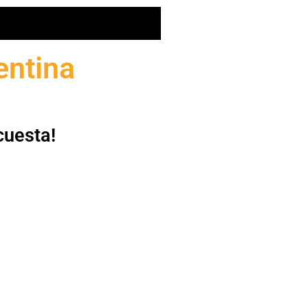
entina
cuesta!